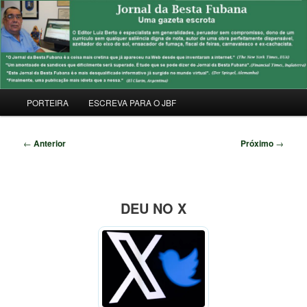
Pular
Uma Gazeta Escrota
para
Pesqu
o
conteúdo
JORNAL DA BESTA FUBANA
principal
Menu
PORTEIRA
ESCREVA PARA O JBF
principal
Navegação
←
Anterior
Próximo
→
de
posts
DEU NO X