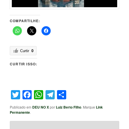
COMPARTILHE:
Curtir
0
CURTIR ISSO:
Twitter
Facebook
WhatsApp
Telegram
Share
Publicado em
DEU NO X
por
Luiz Berto Filho
. Marque
Link
Permanente
.