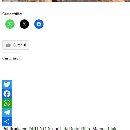
Compartilhe:
Curtir
0
Curtir isso:
Twitter
Facebook
WhatsApp
Telegram
Publicado em
DEU NO X
por
Luiz Berto Filho
. Marque
Link