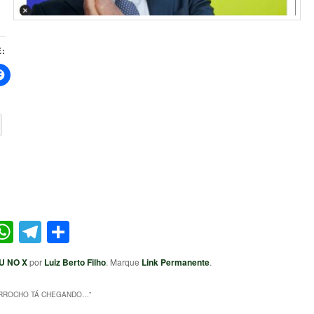
:
ter
acebook
WhatsApp
Telegram
Share
U NO X
por
Luiz Berto Filho
. Marque
Link Permanente
.
RROCHO TÁ CHEGANDO…
”