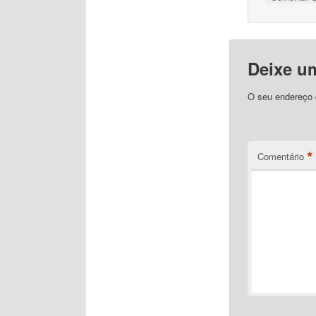
Deixe u
O seu endereço d
*
Comentário