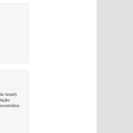
e Israel)
slação
 envolvidos