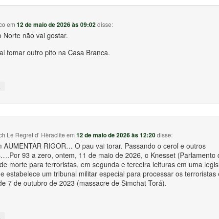
co
em
12 de maio de 2026 às 09:02
disse:
 Norte não vai gostar.
i tomar outro pito na Casa Branca.
↓
ch Le Regret d’ Hèraclite
em
12 de maio de 2026 às 12:20
disse:
 AUMENTAR RIGOR… O pau vai torar. Passando o cerol e outros
os….Por 93 a zero, ontem, 11 de maio de 2026, o Knesset (Parlamento d
de morte para terroristas, em segunda e terceira leituras em uma legi
ue estabelece um tribunal militar especial para processar os terroristas
de 7 de outubro de 2023 (massacre de Simchat Torá).
↓