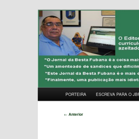
Pular
Uma Gazeta Escrota
para
o
JORNAL DA BESTA 
conteúdo
principal
Menu
PORTEIRA
ESCREVA PARA O JB
principal
Navegação
←
Anterior
de
posts