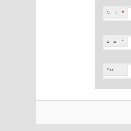
*
Nome
*
E-mail
Site