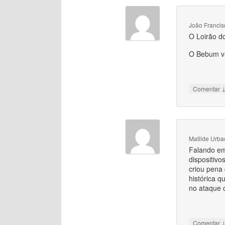
João Francis
O Loirão do
O Bebum va
Comentar
Matilde Urba
Falando em
dispositiv
criou pena 
histórica q
no ataque 
Comentar