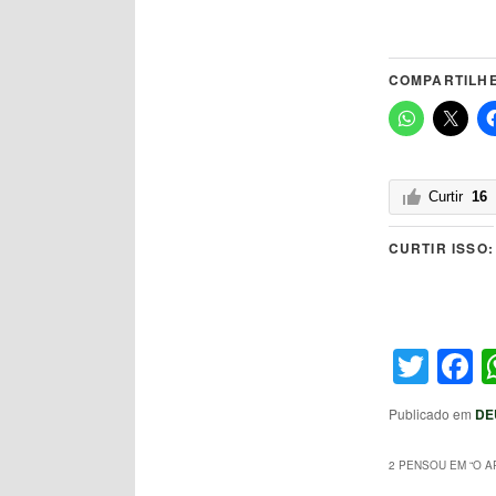
COMPARTILHE
Curtir
16
CURTIR ISSO:
Twit
F
Publicado em
DE
2 PENSOU EM “
O A