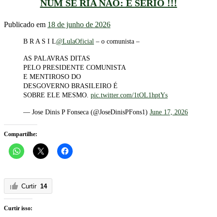
NUM SE RIA NÃO: É SÉRIO !!!
Publicado em
18 de junho de 2026
B R A S I L
@LulaOficial
– o comunista –
AS PALAVRAS DITAS
PELO PRESIDENTE COMUNISTA
E MENTIROSO DO
DESGOVERNO BRASILEIRO É
SOBRE ELE MESMO.
pic.twitter.com/1tOL1hptYs
— Jose Dinis P Fonseca (@JoseDinisPFons1)
June 17, 2026
Compartilhe:
Curtir
14
Curtir isso: