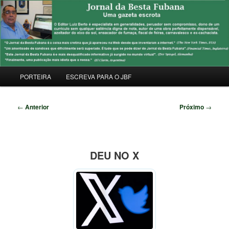
Pular
Uma Gazeta Escrota
para
Pesqu
o
conteúdo
JORNAL DA BESTA FUBANA
principal
Menu
PORTEIRA
ESCREVA PARA O JBF
principal
Navegação
←
Anterior
Próximo
→
de
posts
DEU NO X