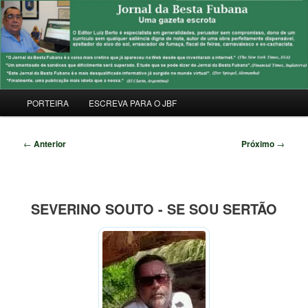
Pular
Uma Gazeta Escrota
para
Pesqu
o
conteúdo
JORNAL DA BESTA FUBANA
principal
Menu
PORTEIRA
ESCREVA PARA O JBF
principal
Navegação
←
Anterior
Próximo
→
de
posts
SEVERINO SOUTO - SE SOU SERTÃO