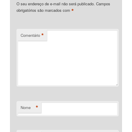
O seu endereço de e-mail não será publicado.
Campos
*
obrigatórios são marcados com
*
Comentário
*
Nome