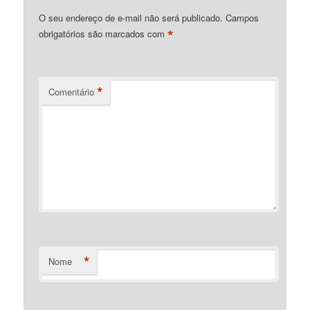
O seu endereço de e-mail não será publicado.
Campos
*
obrigatórios são marcados com
*
Comentário
*
Nome