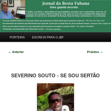
Pular
Uma Gazeta Escrota
para
Pesqu
o
conteúdo
JORNAL DA BESTA FUBANA
principal
Menu
PORTEIRA
ESCREVA PARA O JBF
principal
Navegação
←
Anterior
Próximo
→
de
posts
SEVERINO SOUTO - SE SOU SERTÃO