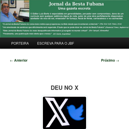
Pular
Uma Gazeta Escrota
para
Pesqu
o
conteúdo
JORNAL DA BESTA FUBANA
principal
Menu
PORTEIRA
ESCREVA PARA O JBF
principal
Navegação
←
Anterior
Próximo
→
de
posts
DEU NO X