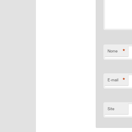
*
Nome
*
E-mail
Site