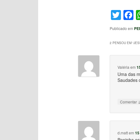
Twit
F
Publicado em
PE
2 PENSOU EM “
JES
Valéria
em
1
Uma das ma
Saudades d
Comentar
d.matt
em
15
Peninha es