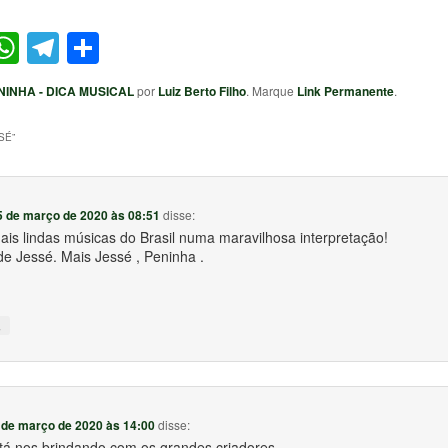
ter
acebook
WhatsApp
Telegram
Share
NINHA - DICA MUSICAL
por
Luiz Berto Filho
. Marque
Link Permanente
.
SÉ
”
5 de março de 2020 às 08:51
disse:
is lindas músicas do Brasil numa maravilhosa interpretação!
e Jessé. Mais Jessé , Peninha .
↓
 de março de 2020 às 14:00
disse:
tá nos brindando com os grandes criadores