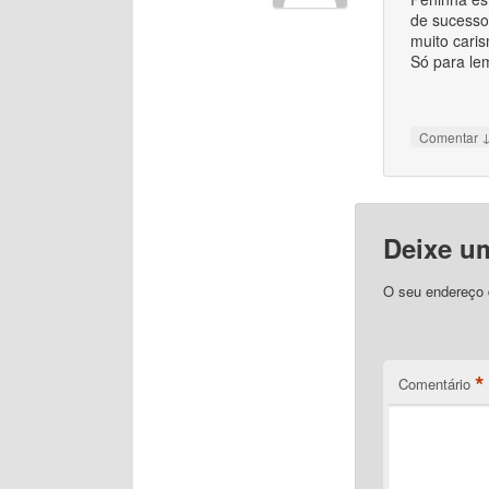
de sucesso
muito cari
Só para lem
Comentar
Deixe u
O seu endereço d
*
Comentário