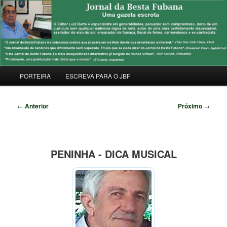
Pular
Uma Gazeta Escrota
para
Pesqu
o
conteúdo
JORNAL DA BESTA FUBANA
principal
Menu
PORTEIRA
ESCREVA PARA O JBF
principal
Navegação
←
Anterior
Próximo
→
de
posts
PENINHA - DICA MUSICAL