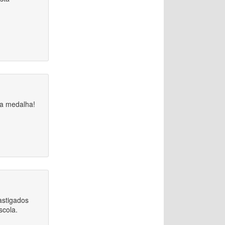
ia medalha!
astigados
scola.