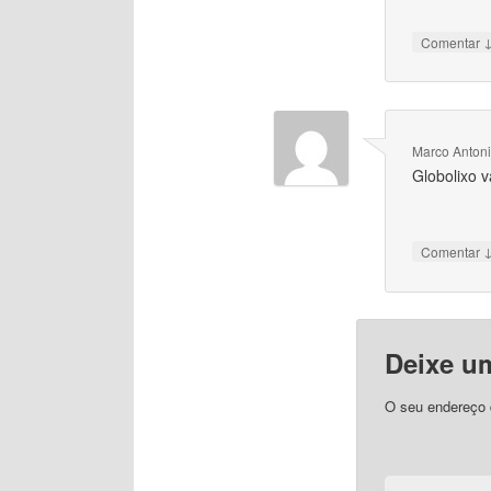
Comentar
Marco Anton
Globolixo v
Comentar
Deixe u
O seu endereço d