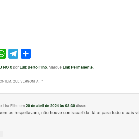
ter
acebook
WhatsApp
Telegram
Share
U NO X
por
Luiz Berto Filho
. Marque
Link Permanente
.
 ONTEM. QUE VERGONHA…
”
e Lira Filho
em
20 de abril de 2024 às 08:30
disse:
em os respeitavam, não houve contrapartida, tá aí para todo o país v
↓