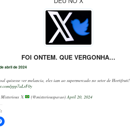
DEU NO X
FOI ONTEM. QUE VERGONHA…
de abril de 2024
oal quisesse ver melancia, eles iam ao supermercado no setor de Hortifruti!
ter.com/ppp7aLrF0y
Misterious 𝕏
(@misteriouspavao)
April 20, 2024
: