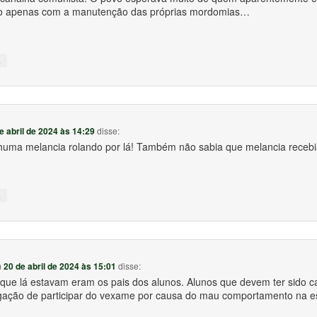
o apenas com a manutenção das próprias mordomias…
↓
e abril de 2024 às 14:29
disse:
huma melancia rolando por lá! Também não sabia que melancia receb
↓
m
20 de abril de 2024 às 15:01
disse:
 que lá estavam eram os pais dos alunos. Alunos que devem ter sido c
gação de participar do vexame por causa do mau comportamento na e