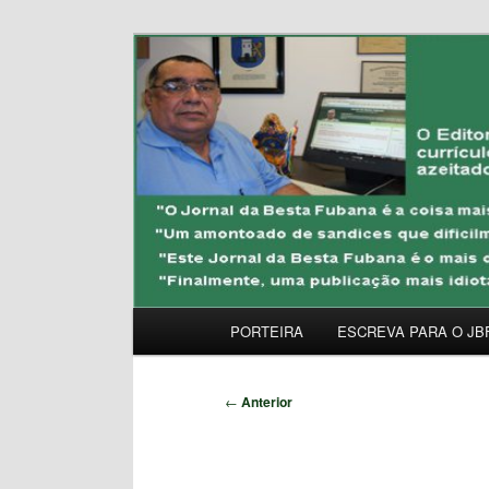
Pular
Uma Gazeta Escrota
para
o
JORNAL DA BESTA 
conteúdo
principal
Menu
PORTEIRA
ESCREVA PARA O JB
principal
Navegação
←
Anterior
de
posts