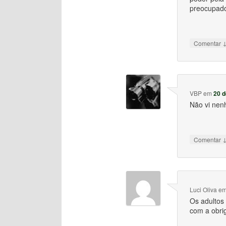
preocupad
Comentar
VBP
em
20 d
Não vi nen
Comentar
Luci Oliva
e
Os adultos
com a obri