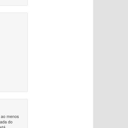
ar ao menos
mada do
stá