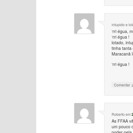
intupido e lo
‘rri égua, m
‘rri égua !
lotado, int
tinha tant
Maracanã l
‘rri égua !
Comentar
Roberto
em
As FFAA vã
um pouco d
poder pela