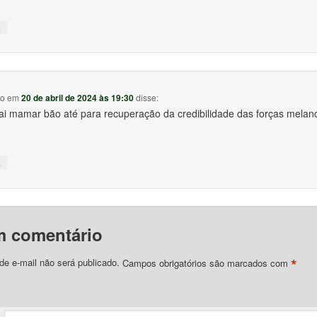
↓
io
em
20 de abril de 2024 às 19:30
disse:
ai mamar bão até para recuperação da credibilidade das forças melanc
↓
m comentário
*
e e-mail não será publicado.
Campos obrigatórios são marcados com