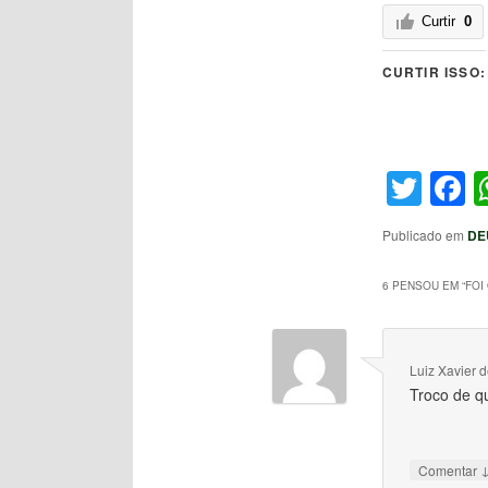
Curtir
0
CURTIR ISSO:
Twit
F
Publicado em
DE
6 PENSOU EM “
FOI
Luiz Xavier d
Troco de qu
Comentar