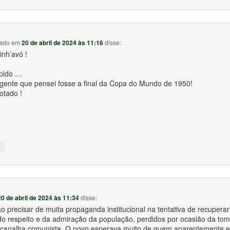
tado
em
20 de abril de 2024 às 11:16
disse:
inh’avó !
upido …
a gente que pensei fosse a final da Copa do Mundo de 1950!
otado !
↓
20 de abril de 2024 às 11:34
disse:
o precisar de muita propaganda institucional na tentativa de recuper
o respeito e da admiração da população, perdidos por ocasião da to
 canalha comunista. O povo esperava muito de quem aparentemente e