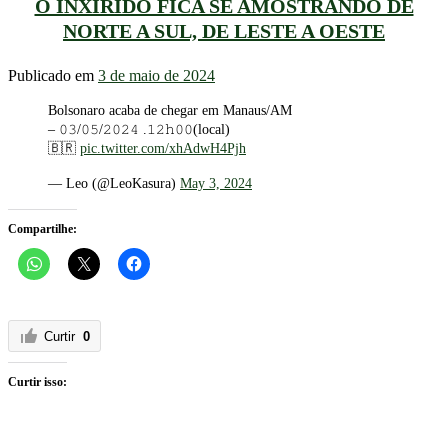
O INXIRIDO FICA SE AMOSTRANDO DE
NORTE A SUL, DE LESTE A OESTE
Publicado em
3 de maio de 2024
Bolsonaro acaba de chegar em Manaus/AM
– 𝟶𝟹/𝟶𝟻/𝟸𝟶𝟸𝟺 .𝟷𝟸𝚑𝟶𝟶(local)
🇧🇷
pic.twitter.com/xhAdwH4Pjh
— Leo (@LeoKasura)
May 3, 2024
Compartilhe:
Curtir
0
Curtir isso: