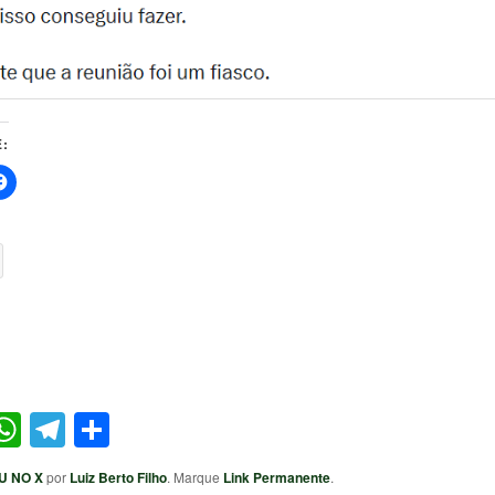
:
ter
acebook
WhatsApp
Telegram
Share
U NO X
por
Luiz Berto Filho
. Marque
Link Permanente
.