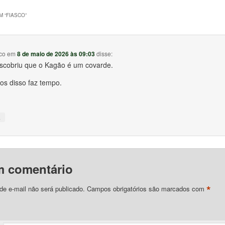
 “
FIASCO
”
co
em
8 de maio de 2026 às 09:03
disse:
scobriu que o Kagão é um covarde.
s disso faz tempo.
↓
m comentário
*
e e-mail não será publicado.
Campos obrigatórios são marcados com