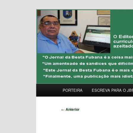
Pular
Uma Gazeta Escrota
para
o
JORNAL DA BESTA 
conteúdo
principal
Menu
PORTEIRA
ESCREVA PARA O JB
principal
Navegação
←
Anterior
de
posts