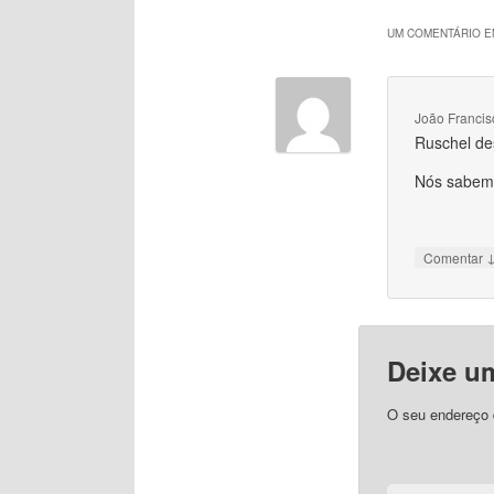
UM COMENTÁRIO EM
João Francis
Ruschel de
Nós sabemo
Comentar
Deixe u
O seu endereço d