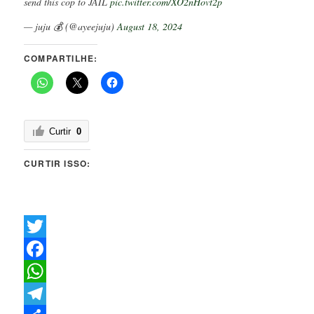
send this cop to JAIL
pic.twitter.com/XO2nHovt2p
— juju 💰 (@ayeejuju)
August 18, 2024
COMPARTILHE:
Curtir
0
CURTIR ISSO:
Twitter
Facebook
WhatsApp