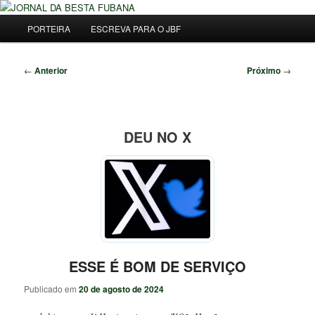
Pular
Uma Gazeta Escrota
para
Menu
Pesqu
PORTEIRA
ESCREVA PARA O JBF
o
principal
conteúdo
JORNAL DA BESTA FUBANA
principal
Navegação
←
Anterior
Próximo
→
de
posts
DEU NO X
ESSE É BOM DE SERVIÇO
Publicado em
20 de agosto de 2024