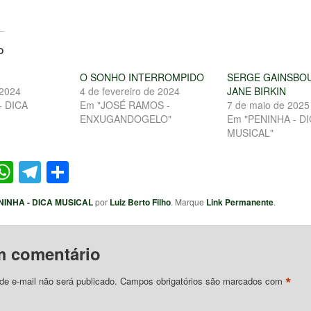
O
O SONHO INTERROMPIDO
SERGE GAINSBO
 2024
4 de fevereiro de 2024
JANE BIRKIN
- DICA
Em "JOSÉ RAMOS -
7 de maio de 2025
ENXUGANDOGELO"
Em "PENINHA - D
MUSICAL"
ter
acebook
WhatsApp
Telegram
Share
NINHA - DICA MUSICAL
por
Luiz Berto Filho
. Marque
Link Permanente
.
m comentário
*
e e-mail não será publicado.
Campos obrigatórios são marcados com