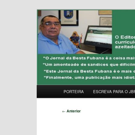
Pular
Uma Gazeta Escrota
para
o
JORNAL DA BESTA 
conteúdo
principal
Menu
PORTEIRA
ESCREVA PARA O JB
principal
Navegação
←
Anterior
de
posts