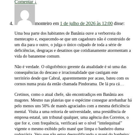
Comentar
↓
monteiro
em
1 de julho de 2026 às 12:00
disse:
Uma boa parte dos habitantes de Banânia ouve a verborreia do
mentecapto e, esquecendo-se que um cagadouro não é construido de
um dia para o outro, o julga o único culpado de toda a série de
deficiências, desgraças e desatinos que cotidianamente atormentam a
vida do bananense comum.
Não é verdade. O oligofrênico gerente da atualidade é só uma das
consequências do descaso e irracionalidade que castigam este
território desde que Cabral, aparentemente por acaso, bateu com os
cornos numa praia da então chamada Pindorama. De lá pra cá…
Cretinos, como o atual chefe, são encontradiços em Banânia aos
magotes. Mesmo nas plateias que o espécime consegue arrebanhar há
pelo menos uns 50% de manés agraciados com a mesma deficiência
mental. Visita a uma reitoria de universidade, uma presidência de
empresa estatal, um tribunal qualquer, uma agência dos Correios, o
que for e, com frequência, verificará ser o nível “intelequitual”
vigente o mesmo exibido pelo mané que limpa o banheiro duma
rodoviária. Veja que não estou desqualificando o mané do banheiro;