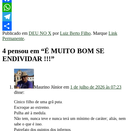
Facebook
WhatsApp
Telegram
Publicado em
DEU NO X
por
Luiz Berto Filho
. Marque
Link
Share
Permanente
.
4 pensou em “
É MUITO BOM SE
ENDIVIDAR !!!
”
Maurino Júnior
em
1 de julho de 2026 às 07:23
disse:
Cínico filho de uma grã puta.
Escroque ao extremo.
Pulha até à medula.
Não tem, nunca teve e nunca terá um mínimo de caráter; aliás, nem
sabe o que é isso.
Putrefato dos quintos dos infernos.