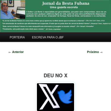
Pular
Uma Gazeta Escrota
para
Pesqu
o
conteúdo
JORNAL DA BESTA FUBANA
principal
Menu
PORTEIRA
ESCREVA PARA O JBF
principal
Navegação
←
Anterior
Próximo
→
de
posts
DEU NO X