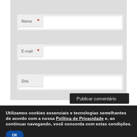
*
Nome
*
E-mail
Site
Utilizamos cookies essenciais e tecnologias semelhantes
de acordo com a nossa
Política de Privacidade
e, ao
continuar navegando, você concorda com estas condições.
Desenvolvido Por Bartolomeu Silva
OK