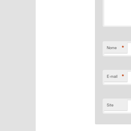
*
Nome
*
E-mail
Site