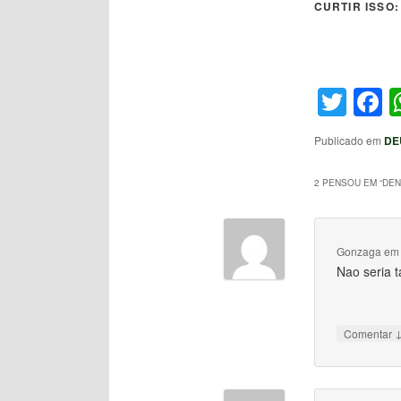
CURTIR ISSO:
Twit
F
Publicado em
DE
2 PENSOU EM “
DEN
Gonzaga
e
Nao seria 
Comentar