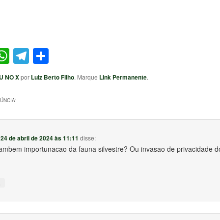
ter
acebook
WhatsApp
Telegram
Share
U NO X
por
Luiz Berto Filho
. Marque
Link Permanente
.
ÚNCIA
”
m
24 de abril de 2024 às 11:11
disse:
tambem importunacao da fauna silvestre? Ou invasao de privacidade do
↓