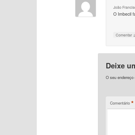
João Francis
O Imbecil 
Comentar
Deixe u
O seu endereço d
*
Comentário