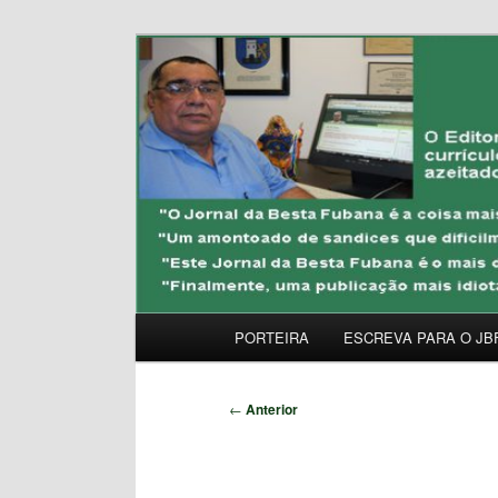
Pular
Uma Gazeta Escrota
para
o
JORNAL DA BESTA 
conteúdo
principal
Menu
PORTEIRA
ESCREVA PARA O JB
principal
Navegação
←
Anterior
de
posts