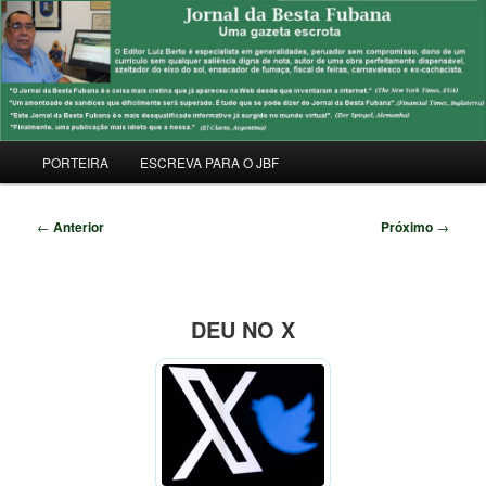
Pular
Uma Gazeta Escrota
para
Pesqu
o
conteúdo
JORNAL DA BESTA FUBANA
principal
Menu
PORTEIRA
ESCREVA PARA O JBF
principal
Navegação
←
Anterior
Próximo
→
de
posts
DEU NO X