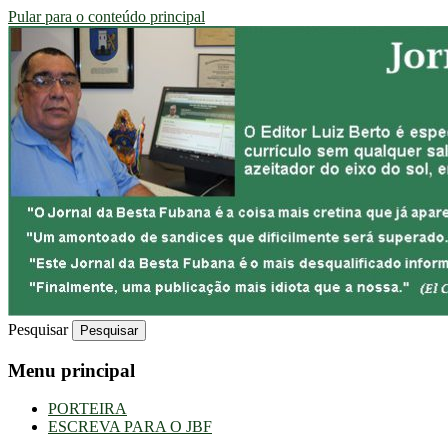
Pular para o conteúdo principal
Uma Gazeta Escrota
JORNAL DA BESTA FUBANA
Pesquisar
Menu principal
PORTEIRA
ESCREVA PARA O JBF