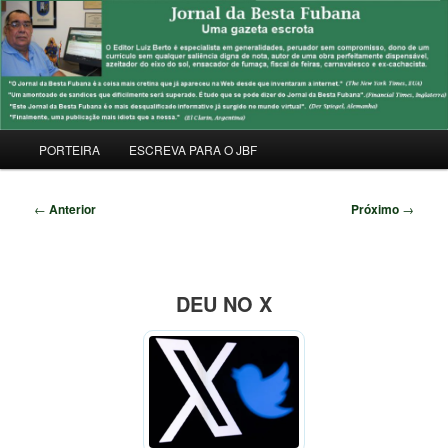
Pular
Uma Gazeta Escrota
para
Pesqu
o
conteúdo
JORNAL DA BESTA FUBANA
principal
Menu
PORTEIRA
ESCREVA PARA O JBF
principal
Navegação
←
Anterior
Próximo
→
de
posts
DEU NO X