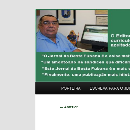
Pular
Uma Gazeta Escrota
para
o
JORNAL DA BESTA 
conteúdo
principal
Menu
PORTEIRA
ESCREVA PARA O JB
principal
Navegação
←
Anterior
de
posts