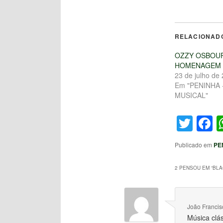
RELACIONAD
OZZY OSBOUR
HOMENAGEM
23 de julho de
Em "PENINHA 
MUSICAL"
Twit
F
Publicado em
PE
2 PENSOU EM “
BLA
João Francis
Música clá