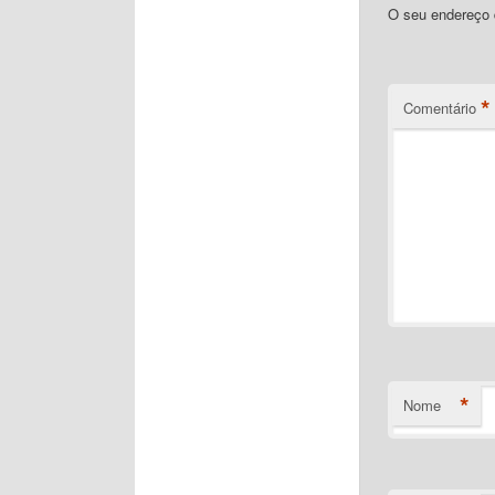
O seu endereço d
*
Comentário
*
Nome