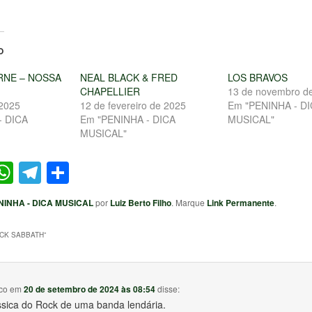
O
NE – NOSSA
NEAL BLACK & FRED
LOS BRAVOS
CHAPELLIER
13 de novembro d
 2025
12 de fevereiro de 2025
Em "PENINHA - D
- DICA
Em "PENINHA - DICA
MUSICAL"
MUSICAL"
ter
acebook
WhatsApp
Telegram
Share
NINHA - DICA MUSICAL
por
Luiz Berto Filho
. Marque
Link Permanente
.
CK SABBATH
”
co
em
20 de setembro de 2024 às 08:54
disse:
ssica do Rock de uma banda lendária.