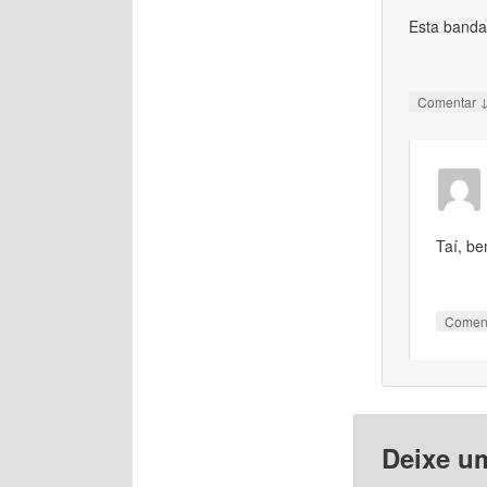
Esta banda
Comentar
Taí, b
Comen
Deixe u