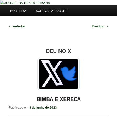
Pular
Uma Gazeta Escrota
para
Menu
Pesqu
PORTEIRA
ESCREVA PARA O JBF
o
principal
conteúdo
JORNAL DA BESTA FUBANA
principal
Navegação
←
Anterior
Próximo
→
de
posts
DEU NO X
BIMBA E XERECA
Publicado em
3 de junho de 2023