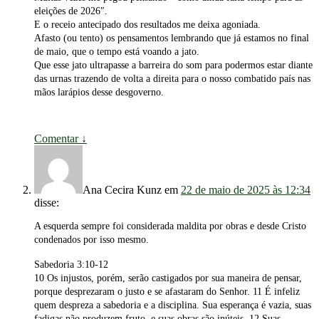
eleições de 2026″.
E o receio antecipado dos resultados me deixa agoniada.
Afasto (ou tento) os pensamentos lembrando que já estamos no final
de maio, que o tempo está voando a jato.
Que esse jato ultrapasse a barreira do som para podermos estar diante
das urnas trazendo de volta a direita para o nosso combatido país nas
mãos larápios desse desgoverno.
Comentar
↓
Ana Cecira Kunz
em
22 de maio de 2025 às 12:34
disse:
A esquerda sempre foi considerada maldita por obras e desde Cristo
condenados por isso mesmo.
Sabedoria 3:10-12
10 Os injustos, porém, serão castigados por sua maneira de pensar,
porque desprezaram o justo e se afastaram do Senhor. 11 É infeliz
quem despreza a sabedoria e a disciplina. Sua esperança é vazia, suas
fadigas não produzem fruto, e suas obras são inúteis. 12 Suas