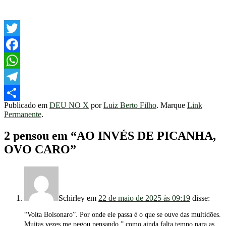
Twitter
Facebook
WhatsApp
Telegram
Publicado em
DEU NO X
por
Luiz Berto Filho
. Marque
Link
Share
Permanente
.
2 pensou em “
AO INVÉS DE PICANHA,
OVO CARO
”
Schirley
em
22 de maio de 2025 às 09:19
disse:
“Volta Bolsonaro”. Por onde ele passa é o que se ouve das multidões.
Muitas vezes me pegou pensando ” como ainda falta tempo para as