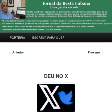
Pular
Uma Gazeta Escrota
para
Pesqu
o
conteúdo
JORNAL DA BESTA FUBANA
principal
Menu
PORTEIRA
ESCREVA PARA O JBF
principal
Navegação
←
Anterior
Próximo
→
de
posts
DEU NO X