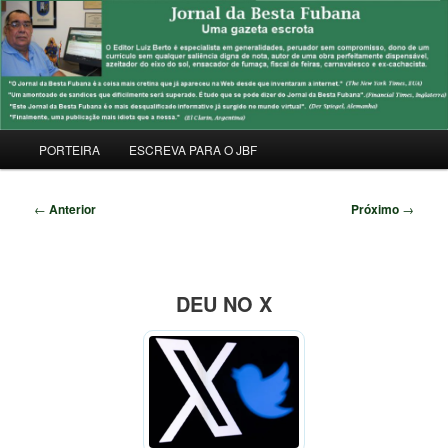
Pular
Uma Gazeta Escrota
para
Pesqu
o
conteúdo
JORNAL DA BESTA FUBANA
principal
Menu
PORTEIRA
ESCREVA PARA O JBF
principal
Navegação
←
Anterior
Próximo
→
de
posts
DEU NO X