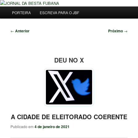
Pular
Uma Gazeta Escrota
para
Menu
Pesqu
PORTEIRA
ESCREVA PARA O JBF
o
principal
conteúdo
JORNAL DA BESTA FUBANA
principal
Navegação
←
Anterior
Próximo
→
de
posts
DEU NO X
A CIDADE DE ELEITORADO COERENTE
Publicado em
4 de janeiro de 2021