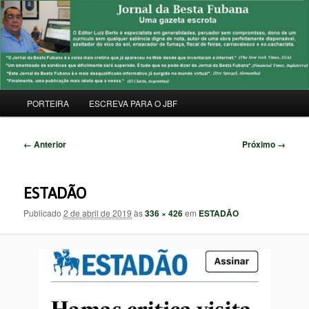
Pular
Uma Gazeta Escrota
para
Pesqu
o
conteúdo
JORNAL DA BESTA FUBANA
principal
Menu
PORTEIRA
ESCREVA PARA O JBF
principal
Navegação
← Anterior
Próximo →
de
imagens
ESTADÃO
Publicado
2 de abril de 2019
às
336 × 426
em
ESTADÃO