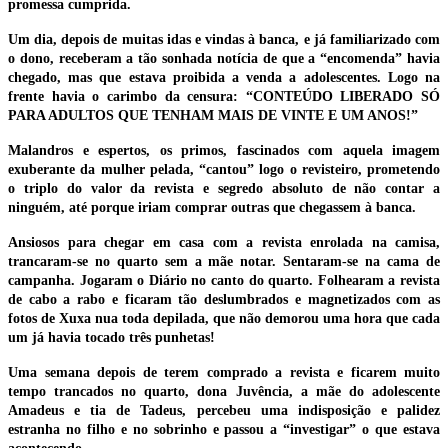
promessa cumprida.
Um dia, depois de muitas idas e vindas à banca, e já familiarizado com
o dono, receberam a tão sonhada notícia de que a “encomenda” havia
chegado, mas que estava proibida a venda a adolescentes. Logo na
frente havia o carimbo da censura: “CONTEÚDO LIBERADO SÓ
PARA ADULTOS QUE TENHAM MAIS DE VINTE E UM ANOS!”
Malandros e espertos, os primos, fascinados com aquela imagem
exuberante da mulher pelada, “cantou” logo o revisteiro, prometendo
o triplo do valor da revista e segredo absoluto de não contar a
ninguém, até porque iriam comprar outras que chegassem à banca.
Ansiosos para chegar em casa com a revista enrolada na camisa,
trancaram-se no quarto sem a mãe notar. Sentaram-se na cama de
campanha. Jogaram o Diário no canto do quarto. Folhearam a revista
de cabo a rabo e ficaram tão deslumbrados e magnetizados com as
fotos de Xuxa nua toda depilada, que não demorou uma hora que cada
um já havia tocado três punhetas!
Uma semana depois de terem comprado a revista e ficarem muito
tempo trancados no quarto, dona Juvência, a mãe do adolescente
Amadeus e tia de Tadeus, percebeu uma indisposição e palidez
estranha no filho e no sobrinho e passou a “investigar” o que estava