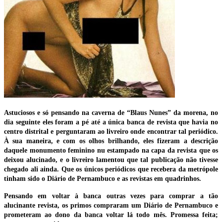
Astuciosos e só pensando na caverna de “Blaus Nunes” da morena, no
dia seguinte eles foram a pé até a única banca de revista que havia no
centro distrital e perguntaram ao livreiro onde encontrar tal periódico.
À sua maneira, e com os olhos brilhando, eles fizeram a descrição
daquele monumento feminino nu estampado na capa da revista que os
deixou alucinado, e o livreiro lamentou que tal publicação não tivesse
chegado ali ainda. Que os únicos periódicos que recebera da metrópole
tinham sido o Diário de Pernambuco e as revistas em quadrinhos.
Pensando em voltar à banca outras vezes para comprar a tão
alucinante revista, os primos compraram um Diário de Pernambuco e
prometeram ao dono da banca voltar lá todo mês. Promessa feita;