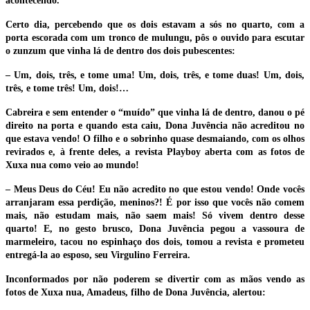
acontecendo.
Certo dia, percebendo que os dois estavam a sós no quarto, com a
porta escorada com um tronco de mulungu, pôs o ouvido para escutar
o zunzum que vinha lá de dentro dos dois pubescentes:
– Um, dois, três, e tome uma! Um, dois, três, e tome duas! Um, dois,
três, e tome três! Um, dois!…
Cabreira e sem entender o “muído” que vinha lá de dentro, danou o pé
direito na porta e quando esta caiu, Dona Juvência não acreditou no
que estava vendo! O filho e o sobrinho quase desmaiando, com os olhos
revirados e, à frente deles, a revista Playboy aberta com as fotos de
Xuxa nua como veio ao mundo!
– Meus Deus do Céu! Eu não acredito no que estou vendo! Onde vocês
arranjaram essa perdição, meninos?! É por isso que vocês não comem
mais, não estudam mais, não saem mais! Só vivem dentro desse
quarto! E, no gesto brusco, Dona Juvência pegou a vassoura de
marmeleiro, tacou no espinhaço dos dois, tomou a revista e prometeu
entregá-la ao esposo, seu Virgulino Ferreira.
Inconformados por não poderem se divertir com as mãos vendo as
fotos de Xuxa nua, Amadeus, filho de Dona Juvência, alertou: