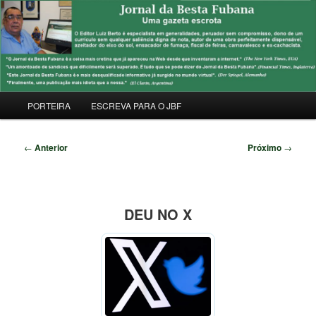
Pular
Uma Gazeta Escrota
para
Pesqu
o
conteúdo
JORNAL DA BESTA FUBANA
principal
Menu
PORTEIRA
ESCREVA PARA O JBF
principal
Navegação
←
Anterior
Próximo
→
de
posts
DEU NO X