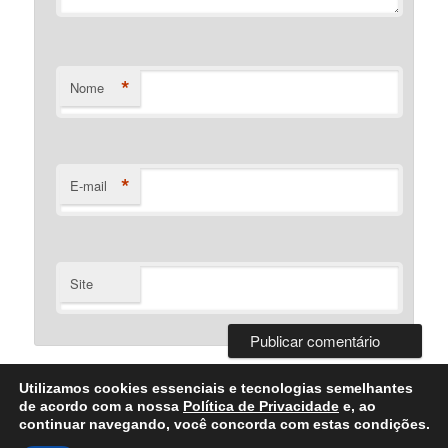
*
Nome
*
E-mail
Site
Utilizamos cookies essenciais e tecnologias semelhantes
de acordo com a nossa
Política de Privacidade
e, ao
continuar navegando, você concorda com estas condições.
Desenvolvido Por Bartolomeu Silva