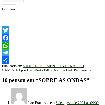
Curtir isso:
Twitter
Facebook
WhatsApp
Telegram
Publicado em
VIOLANTE PIMENTEL - CENAS DO
Share
CAMINHO
por
Luiz Berto Filho
. Marque
Link Permanente
.
10 pensou em “
SOBRE AS ONDAS
”
João Francisco
em
6 de agosto de 2021 às 09:09