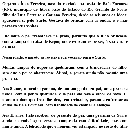
O garoto Ítalo Ferreira, nascido e criado na praia de Baía Formosa
(RN), município do litoral leste do Estado do Rio Grande do Norte,
filho de Luiz Ferreira e Catiana Ferreira, desde os seis anos de idade,
apaixonou-se pelo Surfe. Gostava de brincar com as ondas, e o mar
povoava seus sonhos.
Enquanto o pai trabalhava na praia, permitia que o filho brincasse,
com a tampa da caixa de isopor, onde estavam os peixes, à sua vista e
da mãe.
Nessa idade, o garoto já revelava sua vocação para o Surfe.
Muitas tampas de isopor se quebraram, com a brincadeira do filho,
sem que o pai se aborrecesse. Afinal, o garoto ainda não possuía uma
prancha.
Aos 8 anos, o menino ganhou, de um amigo do seu pai, uma prancha
usada, com a ponta quebrada, que para ele teve o sabor de nova. E,
usando o dom que Deus lhe deu, sem treinador, passou a enfrentar as
ondas de Baía Formosa, com habilidade de chamar a atenção.
Aos 11 anos, Ítalo recebeu, de presente do pai, uma prancha de Surfe,
ainda na embalagem, zerada, comprada com dificuldade, mas com
muito amor. A felicidade que o homem viu estampada no rosto do filho