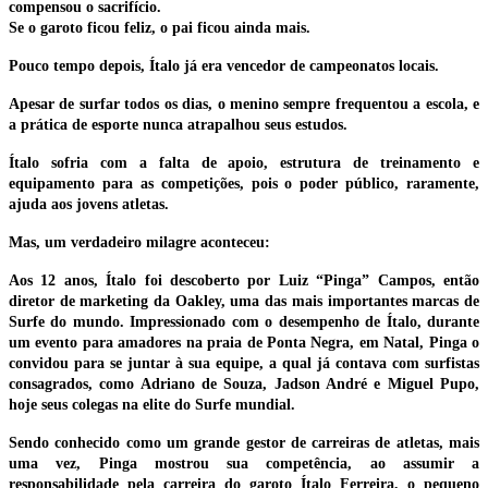
compensou o sacrifício.
Se o garoto ficou feliz, o pai ficou ainda mais.
Pouco tempo depois, Ítalo já era vencedor de campeonatos locais.
Apesar de surfar todos os dias, o menino sempre frequentou a escola, e
a prática de esporte nunca atrapalhou seus estudos.
Ítalo sofria com a falta de apoio, estrutura de treinamento e
equipamento para as competições, pois o poder público, raramente,
ajuda aos jovens atletas.
Mas, um verdadeiro milagre aconteceu:
Aos 12 anos, Ítalo foi descoberto por Luiz “Pinga” Campos, então
diretor de marketing da Oakley, uma das mais importantes marcas de
Surfe do mundo. Impressionado com o desempenho de Ítalo, durante
um evento para amadores na praia de Ponta Negra, em Natal, Pinga o
convidou para se juntar à sua equipe, a qual já contava com surfistas
consagrados, como Adriano de Souza, Jadson André e Miguel Pupo,
hoje seus colegas na elite do Surfe mundial.
Sendo conhecido como um grande gestor de carreiras de atletas, mais
uma vez, Pinga mostrou sua competência, ao assumir a
responsabilidade pela carreira do garoto Ítalo Ferreira, o pequeno