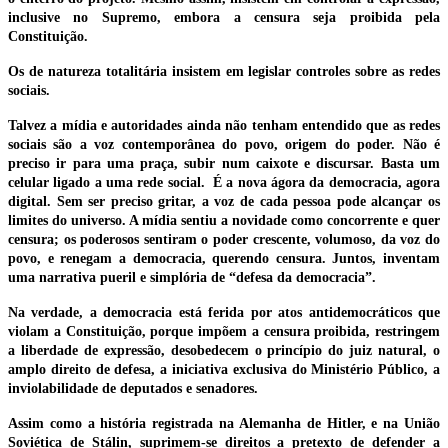
inclusive no Supremo, embora a censura seja proibida pela
Constituição.
Os de natureza totalitária insistem em legislar controles sobre as redes
sociais.
Talvez a mídia e autoridades ainda não tenham entendido que as redes
sociais são a voz contemporânea do povo, origem do poder. Não é
preciso ir para uma praça, subir num caixote e discursar. Basta um
celular ligado a uma rede social. É a nova ágora da democracia, agora
digital. Sem ser preciso gritar, a voz de cada pessoa pode alcançar os
limites do universo. A mídia sentiu a novidade como concorrente e quer
censura; os poderosos sentiram o poder crescente, volumoso, da voz do
povo, e renegam a democracia, querendo censura. Juntos, inventam
uma narrativa pueril e simplória de “defesa da democracia”.
Na verdade, a democracia está ferida por atos antidemocráticos que
violam a Constituição, porque impõem a censura proibida, restringem
a liberdade de expressão, desobedecem o princípio do juiz natural, o
amplo direito de defesa, a iniciativa exclusiva do Ministério Público, a
inviolabilidade de deputados e senadores.
Assim como a história registrada na Alemanha de Hitler, e na União
Soviética de Stálin, suprimem-se direitos a pretexto de defender a