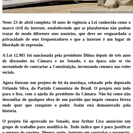
Neste 23 de abril completa 10 anos de vigência a Lei conhecida como o
marco civil da internet, estabelecendo que as plataformas não podem
tratar de modo diferente seus usuários, que deve ser resguardada a
privacidade de seus frequentadores e que a internet é um lugar de
liberdade de expressão.
A Lei 12.965 foi sancionada pela presidente Dilma depois de três anos
de discussões na Câmara e no Senado, e na época não se viu
necessidade de contrariar a Constituição, inventando censura nas redes
sociais.
Agora fizeram um projeto de lei da mordaça, relatado pelo deputado
Orlando Silva, do Partido Comunista do Brasil. O projeto está indo
para o lixo, com a ajuda do presidente da Câmara. Não há como não
desconfiar de qualquer obra de um partido que impõe censura férrea
onde quer que conquiste o poder. Assim está demonstrado pela
história.
O projeto foi aprovado no Senado, mas Arthur Lira anunciou um
grupo de trabalho para modificá-lo. Tudo indica que é para justificar
o enterro do projeto. Mesmo assim, insistem em controlar a expressão,