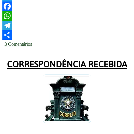
Twitter
Facebook
WhatsApp
Telegram
|
3
Comentários
Share
CORRESPONDÊNCIA RECEBIDA