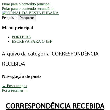
Pular para o conteúdo principal
Pular para o conteúdo secundário
Pesquisar
Uma Gazeta Escrota
JORNAL DA BESTA FUBANA
Menu principal
PORTEIRA
ESCREVA PARA O JBF
Arquivo da categoria:
CORRESPONDÊNCIA
RECEBIDA
Navegação de posts
←
Posts antigos
Posts recentes
→
CORRESPONDÊNCIA RECEBIDA