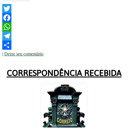
Twitter
Facebook
WhatsApp
Telegram
|
Deixe seu comentário
Share
CORRESPONDÊNCIA RECEBIDA