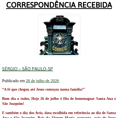
CORRESPONDÊNCIA RECEBIDA
SÉRGIO – SÃO PAULO-SP
Publicado em
26 de julho de 2026
“A fé que chegou até Jesus começou numa família!”
Bom dia a todos, Hoje 26 de julho é Dia de homenagear Santa Ana e
São Joaquim!
E também o dia dos Avós, data escolhida em referência ao dia de Santa
Ana e São Joaquim, Pais da Virgem Maria, portanto, avós de Jesus