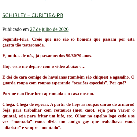
SCHIRLEY – CURITIBA-PR
Publicado em
27 de julho de 2026
Segunda-feira. Creio que nao são só homens que passam por esta
gazeta tão testeronada.
E, muitas de nós, já passamos dos 50/60/70 anos.
Hoje cedo me deparo com o vídeo abaixo e…
E dei de cara comigo de havaianas (também são chiques) e agasalho. O
guarda roupa com roupas esperando “ocasiões especiais”. Por quê?
Porque nao ficar bem aprumada em casa mesmo.
Chega. Chega de esperar. A partir de hoje as roupas sairão do armário!
Seja para trabalhar com restauros (meu caso), seja para varrer o
quintal, seja para fritar um bife, etc. Olhar no espelho logo cedo e se
ver “montada” como dizia um amigo gay que trabalhava como
“diaristo” e sempre “montado”.