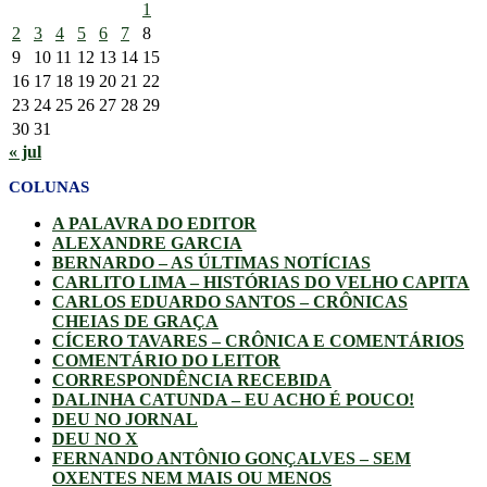
1
2
3
4
5
6
7
8
9
10
11
12
13
14
15
16
17
18
19
20
21
22
23
24
25
26
27
28
29
30
31
« jul
COLUNAS
A PALAVRA DO EDITOR
ALEXANDRE GARCIA
BERNARDO – AS ÚLTIMAS NOTÍCIAS
CARLITO LIMA – HISTÓRIAS DO VELHO CAPITA
CARLOS EDUARDO SANTOS – CRÔNICAS
CHEIAS DE GRAÇA
CÍCERO TAVARES – CRÔNICA E COMENTÁRIOS
COMENTÁRIO DO LEITOR
CORRESPONDÊNCIA RECEBIDA
DALINHA CATUNDA – EU ACHO É POUCO!
DEU NO JORNAL
DEU NO X
FERNANDO ANTÔNIO GONÇALVES – SEM
OXENTES NEM MAIS OU MENOS