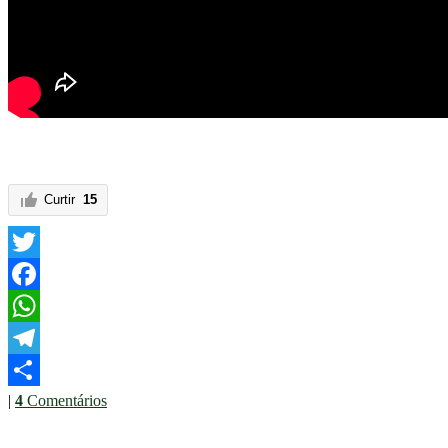
Curtir
15
Twitter
Facebook
WhatsApp
Telegram
|
4
Comentários
Share