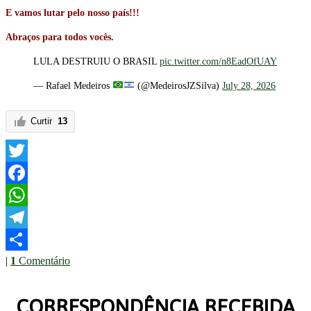
E vamos lutar pelo nosso país!!!
Abraços para todos vocês.
LULA DESTRUIU O BRASIL
pic.twitter.com/n8EadOfUAY
— Rafael Medeiros
(@MedeirosJZSilva)
July 28, 2026
Curtir
13
Twitter
Facebook
WhatsApp
Telegram
|
1
Comentário
Share
CORRESPONDÊNCIA RECEBIDA