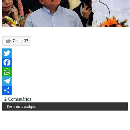
Curtir
17
Twitter
Facebook
WhatsApp
Telegram
|
2
Comentários
Share
Posts mais antigos