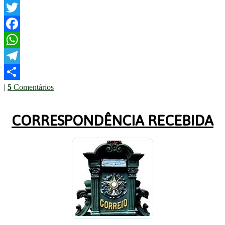
Twitter
Facebook
WhatsApp
Telegram
|
5
Comentários
Share
CORRESPONDÊNCIA RECEBIDA