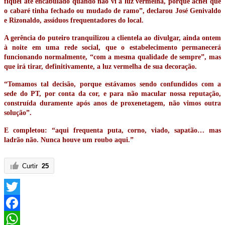
fiquei até encabulado quando não vi a luz vermelha, porque achei que
o cabaré tinha fechado ou mudado de ramo”, declarou José Genivaldo
e Rizonaldo, assíduos frequentadores do local.
A gerência do puteiro tranquilizou a clientela ao divulgar, ainda ontem
à noite em uma rede social, que o estabelecimento permanecerá
funcionando normalmente, “com a mesma qualidade de sempre”, mas
que irá tirar, definitivamente, a luz vermelha de sua decoração.
“Tomamos tal decisão, porque estávamos sendo confundidos com a
sede do PT, por conta da cor, e para não macular nossa reputação,
construída duramente após anos de proxenetagem, não vimos outra
solução”.
E completou: “aqui frequenta puta, corno, viado, sapatão… mas
ladrão não. Nunca houve um roubo aqui.”
Curtir
25
Twitter
Facebook