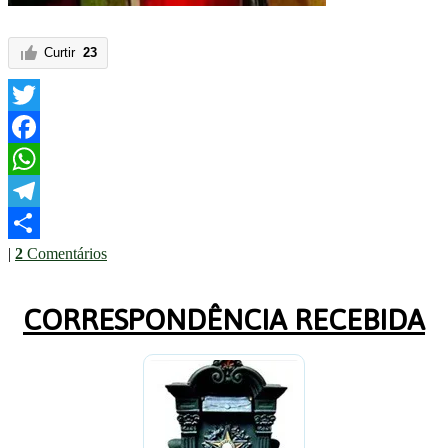
Curtir
23
Twitter
Facebook
WhatsApp
Telegram
|
2
Comentários
Share
CORRESPONDÊNCIA RECEBIDA