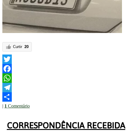
Curtir
20
Twitter
Facebook
WhatsApp
Telegram
|
1
Comentário
Share
CORRESPONDÊNCIA RECEBIDA