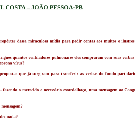
L COSTA – JOÃO PESSOA-PB
epórter dessa miraculosa mídia para pedir contas aos muitos e ilustres
gues quantos ventiladores pulmonares eles compraram com suas verbas d
 corona vírus?
propostas que já surgiram para transferir as verbas do fundo partidári
 fazendo o merecido e necessário estardalhaço, uma mensagem ao Congre
sa mensagem?
 adequada?