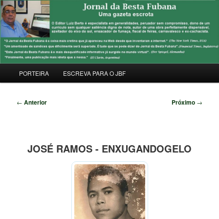
Pular
Uma Gazeta Escrota
para
Pesqu
o
conteúdo
JORNAL DA BESTA FUBANA
principal
Menu
PORTEIRA
ESCREVA PARA O JBF
principal
Navegação
←
Anterior
Próximo
→
de
posts
JOSÉ RAMOS - ENXUGANDOGELO