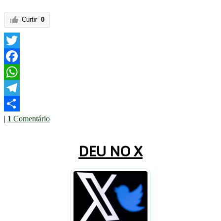
Curtir
0
Twitter
Facebook
WhatsApp
Telegram
|
1
Comentário
Share
DEU NO X