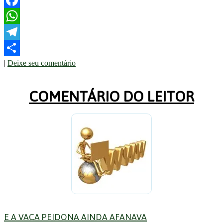
Facebook
WhatsApp
Telegram
|
Deixe seu comentário
Share
COMENTÁRIO DO LEITOR
E A VACA PEIDONA AINDA AFANAVA