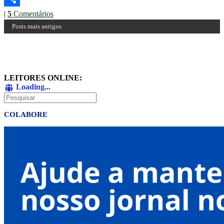
|
5
Comentários
Share
Posts mais antigos
LEITORES ONLINE:
Loading...
Pesquisar
COLABORE