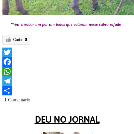
“Vou enrabar um por um todos que votaram nesse cabra safado”
Curtir
0
Twitter
Facebook
WhatsApp
Telegram
|
1
Comentário
Share
DEU NO JORNAL