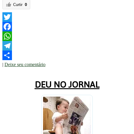
Curtir
0
Twitter
Facebook
WhatsApp
Telegram
|
Deixe seu comentário
Share
DEU NO JORNAL