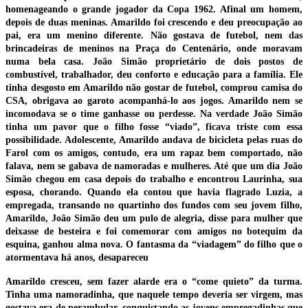
homenageando o grande jogador da Copa 1962. Afinal um homem,
depois de duas meninas. Amarildo foi crescendo e deu preocupação ao
pai, era um menino diferente. Não gostava de futebol, nem das
brincadeiras de meninos na Praça do Centenário, onde moravam
numa bela casa. João Simão proprietário de dois postos de
combustível, trabalhador, deu conforto e educação para a família. Ele
tinha desgosto em Amarildo não gostar de futebol, comprou camisa do
CSA, obrigava ao garoto acompanhá-lo aos jogos. Amarildo nem se
incomodava se o time ganhasse ou perdesse. Na verdade João Simão
tinha um pavor que o filho fosse “viado”, ficava triste com essa
possibilidade. Adolescente, Amarildo andava de bicicleta pelas ruas do
Farol com os amigos, contudo, era um rapaz bem comportado, não
falava, nem se gabava de namoradas e mulheres. Até que um dia João
Simão chegou em casa depois do trabalho e encontrou Laurinha, sua
esposa, chorando. Quando ela contou que havia flagrado Luzia, a
empregada, transando no quartinho dos fundos com seu jovem filho,
Amarildo, João Simão deu um pulo de alegria, disse para mulher que
deixasse de besteira e foi comemorar com amigos no botequim da
esquina, ganhou alma nova. O fantasma da “viadagem” do filho que o
atormentava há anos, desapareceu
Amarildo cresceu, sem fazer alarde era o “come quieto” da turma.
Tinha uma namoradinha, que naquele tempo deveria ser virgem, mas
gostava era de perambular, conquistando as jovens empregadinhas que