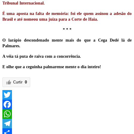
Tribunal Internacional.
É uma aposta na falta de memória: foi ele quem assinou a adesão do
Brasil e até nomeou uma juíza para a Corte de Haia.
* * *
O larápio descondenado mente mais do que a Cega Dedé lá de
Palmares.
A véia tá puta de raiva com a concorrência.
E olhe que a ceguinha palmarense mente o dia inteiro!
Curtir
0
Twitter
Facebook
WhatsApp
Telegram