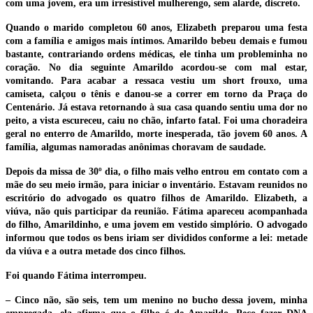
com uma jovem, era um irresistível mulherengo, sem alarde, discreto.
Quando o marido completou 60 anos, Elizabeth preparou uma festa
com a família e amigos mais íntimos. Amarildo bebeu demais e fumou
bastante, contrariando ordens médicas, ele tinha um probleminha no
coração. No dia seguinte Amarildo acordou-se com mal estar,
vomitando. Para acabar a ressaca vestiu um short frouxo, uma
camiseta, calçou o tênis e danou-se a correr em torno da Praça do
Centenário. Já estava retornando à sua casa quando sentiu uma dor no
peito, a vista escureceu, caiu no chão, infarto fatal. Foi uma choradeira
geral no enterro de Amarildo, morte inesperada, tão jovem 60 anos. A
família, algumas namoradas anônimas choravam de saudade.
Depois da missa de 30º dia, o filho mais velho entrou em contato com a
mãe do seu meio irmão, para iniciar o inventário. Estavam reunidos no
escritório do advogado os quatro filhos de Amarildo. Elizabeth, a
viúva, não quis participar da reunião. Fátima apareceu acompanhada
do filho, Amarildinho, e uma jovem em vestido simplório. O advogado
informou que todos os bens iriam ser divididos conforme a lei: metade
da viúva e a outra metade dos cinco filhos.
Foi quando Fátima interrompeu.
– Cinco não, são seis, tem um menino no bucho dessa jovem, minha