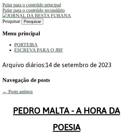
Pular para o conteúdo principal
Pular para o conteúdo secundário
Pesquisar
Uma Gazeta Escrota
JORNAL DA BESTA FUBANA
Menu principal
PORTEIRA
ESCREVA PARA O JBF
Arquivo diários:
14 de setembro de 2023
Navegação de posts
←
Posts antigos
PEDRO MALTA - A HORA DA
POESIA