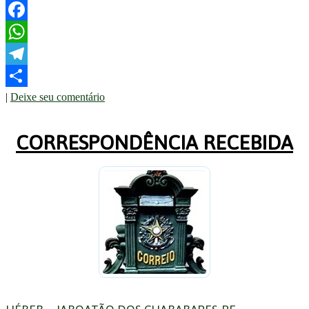
Twitter
Facebook
WhatsApp
Telegram
|
Deixe seu comentário
Share
CORRESPONDÊNCIA RECEBIDA