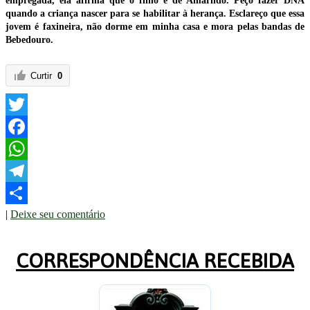
empregada, ela afirma que o filho é de Amarildo. Peço fazer DNA
quando a criança nascer para se habilitar à herança. Esclareço que essa
jovem é faxineira, não dorme em minha casa e mora pelas bandas de
Bebedouro.
Curtir
0
Twitter
Facebook
WhatsApp
Telegram
|
Deixe seu comentário
Share
CORRESPONDÊNCIA RECEBIDA