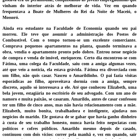
vinham do interior atrás de melhorar de vida. Vez em quando
frequentava a Boate de Mulheres do Rei da Noite de Maceió, o
Mossoró.
Ainda era estudante na Faculdade de Economia quando seu pai
morreu. Ele teve que assumir a administração dos Postos de
Combustível. Com o tempo tornou-se um excelente comerciante.
Comprava pequenos apartamentos na planta, quando terminava a
obra, vendia o apartamento pronto pelo dobro. Entrou nesse negócio
de compra e venda de imóvel, enriqueceu. Certo dia encontrou-se com
Fátima, uma colega da Faculdade, saiu com a amiga algumas vezes,
até que veio a notícia, ela estava grávida. Fátima era divorciada com
um filho, não quis casar. Nasceu o Amarildinho. O pai fazia visitas
esporádicas ao filho, aproveitava dormia com a amiga, sempre
discreto, aquilo só interessava a ele. Até que conheceu Elizabeth, uma
bela jovem, estagiária no escritório de seu advogado. Com um ano de
namoro e muita paixão, se casaram. Amarildo, antes de casar confessou
ter um filho de cinco anos, mas não havia relacionamento com a mãe.
Elizabeth, muito bonita, trabalhadora e inteligente, ajudava nos
negócios do marido. Ele gostava de se gabar que havia ganho dinheiro
à custa de seu trabalho honesto, nunca havia feito negociatas com
políticos e cofres públicos. Amarildo mesmo depois de casado,
continuou com dois vícios: correr pela manhã e, vez em quando, sair