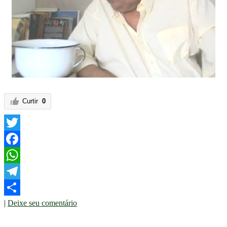
Curtir
0
Twitter
Facebook
WhatsApp
Telegram
|
Deixe seu comentário
Share