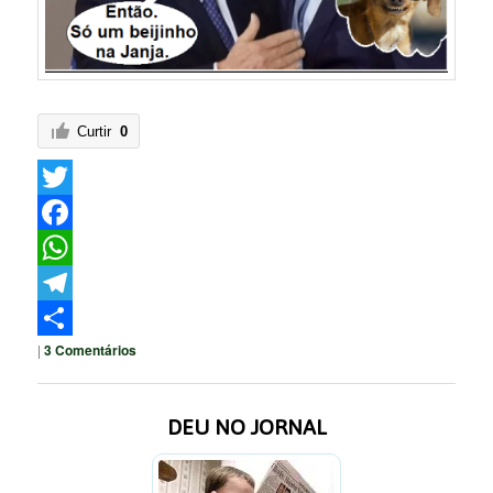
Curtir
0
Twitter
Facebook
WhatsApp
Telegram
|
3
Comentários
Share
DEU NO JORNAL