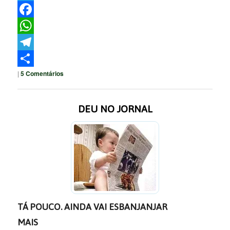
Twitter
Facebook
WhatsApp
Telegram
|
5
Comentários
Share
DEU NO JORNAL
TÁ POUCO. AINDA VAI ESBANJANJAR
MAIS