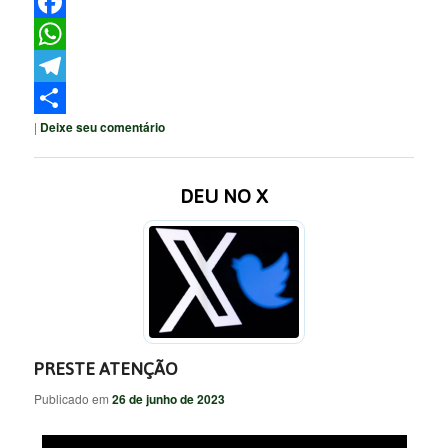
Twitter
Facebook
WhatsApp
Telegram
|
Deixe seu comentário
Share
DEU NO X
PRESTE ATENÇÃO
Publicado em
26 de junho de 2023