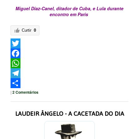
Miguel Díaz-Canel, ditador de Cuba, e Lula durante
encontro em Paris
Curtir
0
Twitter
Facebook
WhatsApp
Telegram
|
2
Comentários
Share
LAUDEIR ÂNGELO - A CACETADA DO DIA