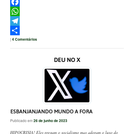
Twitter
Facebook
WhatsApp
Telegram
|
4
Comentários
Share
DEU NO X
ESBANJANJANDO MUNDO A FORA
Publicado em
26 de junho de 2023
HIPOCRISIA! Eles pregam o socialismo mas adoram o luxo do