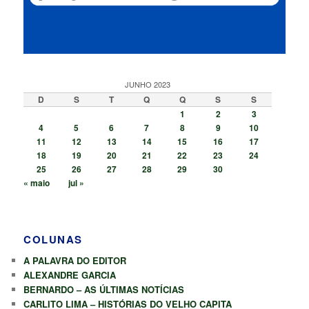
JUNHO 2023
D
S
T
Q
Q
S
S
1
2
3
4
5
6
7
8
9
10
11
12
13
14
15
16
17
18
19
20
21
22
23
24
25
26
27
28
29
30
« maio
jul »
COLUNAS
A PALAVRA DO EDITOR
ALEXANDRE GARCIA
BERNARDO – AS ÚLTIMAS NOTÍCIAS
CARLITO LIMA – HISTÓRIAS DO VELHO CAPITA