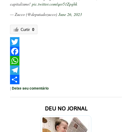
capitalismo!
pic.twitter.com/qer51Zpghk
— Zucco (@deputadozucco)
June 26, 2023
Curtir
0
Twitter
Facebook
WhatsApp
Telegram
|
Deixe seu comentário
Share
DEU NO JORNAL