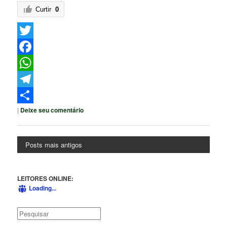
Curtir
0
Twitter
Facebook
WhatsApp
Telegram
|
Deixe seu comentário
Share
Posts mais antigos
LEITORES ONLINE:
Loading...
Pesquisar