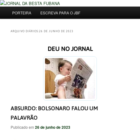
Pular
Pular
Uma Gazeta Escrota
para
para
Menu
Pesqu
PORTEIRA
ESCREVA PARA O JBF
o
o
principal
conteúdo
conteúdo
JORNAL DA BESTA FUBANA
principal
secundário
ARQUIVO DIÁRIOS:
26 DE JUNHO DE 2023
DEU NO JORNAL
ABSURDO: BOLSONARO FALOU UM
PALAVRÃO
Publicado em
26 de junho de 2023