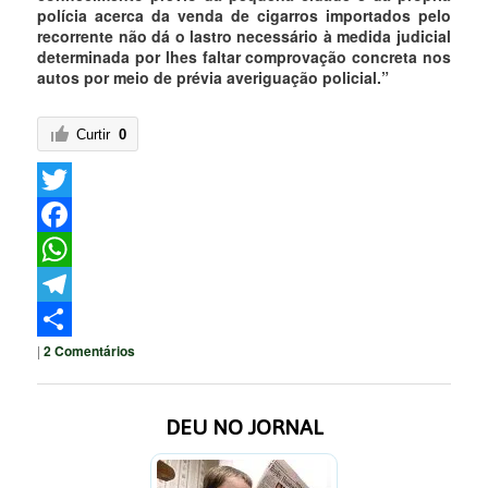
polícia acerca da venda de cigarros importados pelo
recorrente não dá o lastro necessário à medida judicial
determinada por lhes faltar comprovação concreta nos
autos por meio de prévia averiguação policial.”
Curtir
0
Twitter
Facebook
WhatsApp
Telegram
|
2
Comentários
Share
DEU NO JORNAL