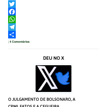
Twitter
Facebook
WhatsApp
Telegram
|
4
Comentários
Share
DEU NO X
O JULGAMENTO DE BOLSONARO, A
CPMI, FATOS E A CEGUEIRA