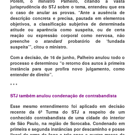
Porém, o ministro Palheiro, citando a vasta
jurisprudência do STJ sobre o tema, entendeu que era
o caso de anular as provas. “Ante a ausência de
descrição concreta e precisa, pautada em elementos
objetivos, a classificação subjetiva de determinada
atitude ou aparência como suspeita, ou de certa
reação ou expressão corporal como nervosa, não
preenche o
standard
probatório de ‘fundada
suspeita’”, citou o ministro.
Com a decisão, de 16 de junho, Palheiro anulou todo o
processo e determinou “o retorno dos autos à primeira
instância para que profira novo julgamento, como
entender de direito”.
* * *
STJ também anulou condenação de contrabandista
Esse mesmo entendimento foi aplicado em decisão
recente da 6ª Turma do STJ a respeito de um
conhecido contrabandista de uma cidade do interior
de São Paulo, na região de Sorocaba. Condenado em
primeira e segunda instâncias por descaminho e posse
ilegal de arma de fogo a três anos e quatro meses de