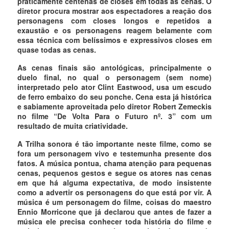
praticamente centenas de closes em todas as cenas. O
diretor procura mostrar aos espectadores a reação dos
personagens com closes longos e repetidos a
exaustão e os personagens reagem belamente com
essa técnica com belíssimos e expressivos closes em
quase todas as cenas.
As cenas finais são antológicas, principalmente o
duelo final, no qual o personagem (sem nome)
interpretado pelo ator Clint Eastwood, usa um escudo
de ferro embaixo do seu ponche. Cena esta já histórica
e sabiamente aproveitada pelo diretor Robert Zemeckis
no filme “De Volta Para o Futuro nº. 3” com um
resultado de muita criatividade.
A Trilha sonora é tão importante neste filme, como se
fora um personagem vivo e testemunha presente dos
fatos. A música pontua, chama atenção para pequenas
cenas, pequenos gestos e segue os atores nas cenas
em que há alguma expectativa, de modo insistente
como a advertir os personagens do que está por vir. A
música é um personagem do filme, coisas do maestro
Ennio Morricone que já declarou que antes de fazer a
música ele precisa conhecer toda história do filme e