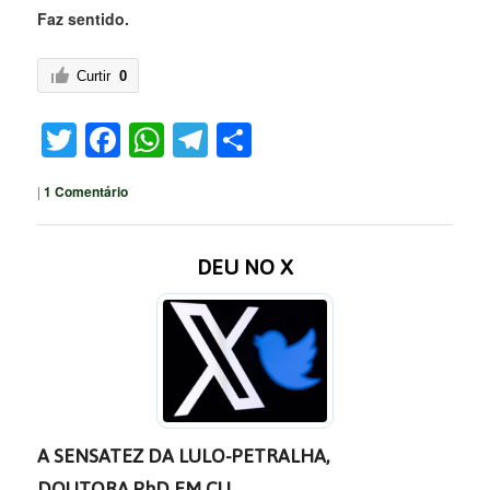
Faz sentido.
Curtir
0
Twitter
Facebook
WhatsApp
Telegram
Share
|
1
Comentário
DEU NO X
A SENSATEZ DA LULO-PETRALHA,
DOUTORA PhD EM CU