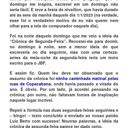
domingo me inspira, escrever em um domingo não
seria fácil. E teve a festa de réveillon, que havia durado
até às sete da manhã daquele dia 1/1/2023 (na verdade,
esse foi o verdadeiro motivo de eu não querer nem
olhar para a tela do computador naquele dia).
Foi na noite daquele domingo que me veio a ideia da
“Crônica de Segunda-Feira”. Recostei-me para dormir,
no domingo à noite, sem a menor ideia do que
escreveria no dia seguinte, mas com uma certeza:
antes da meia-noite da segunda-feira teria um texto
escrito para o JBF.
E assim fiz. Quem leu deve ter observado que o
assunto da crônica foi
minha caminhada matinal pelas
ruas de Copacabana
, onde havia passado a virada do
ano. É óbvio. Por um lado, já acordei pensando na
crônica; por outro, não faltavam fontes de inspiração
naquele lugar incrível.
Repeti a fórmula nas duas segundas-feiras seguintes e
– bingo! – texto concluído e enviado ao nosso patrão
Luiz Berto com sucesso! Noutras palavras, a ideia da
crônica de segunda-feira parece ter dado certo.