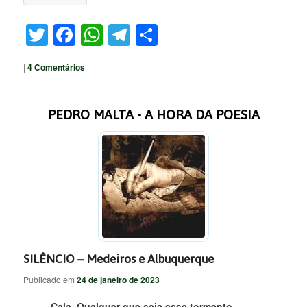
Twitter
Facebook
WhatsApp
Telegram
Share
|
4
Comentários
PEDRO MALTA - A HORA DA POESIA
SILÊNCIO – Medeiros e Albuquerque
Publicado em
24 de janeiro de 2023
Cala. Qualquer que seja esse tormento