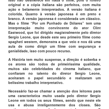
Isso não desmerece em nada o filme, pois o roteiro
original e a cópia italiana são perfeitos, com muita
ação e belamente interpretados. A versão italiana é
colorida. Quanto à versão japonesa é em preto e
branco. A versão japonesa é considerada um clássico.
Mas o filme “Por um Punhado de Dólares” tem uma
interpretação muito convincente do ator Clint
Eastwood, que foi dirigido magistralmente pelo diretor
Sergio Leone, que desde este seu primeiro filme como
spagheti western, demonstra a que veio e nos dá uma
aula de como dirigir um filme com segurança e
genialidade, isso com pouco recurso.
A História tem muito suspense, a direção é soberba e
os atores são todos de primeiríssima qualidade,
muitos são celebridades do cinema italiano, que
confiaram no talento do diretor Sergio Leone,
aceitaram o papel secundário e realizaram um
belíssimo trabalho interpretativo.
Necessário faz-se chamar a atenção dos leitores para
uma característica muito usada pelo diretor Sergio
Leone em todos os seus filmes, sendo que neste ele
usa e abusa inteligentemente dos closes. São